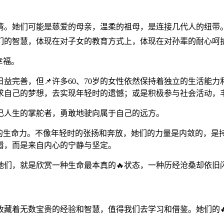
港湾。她们可能是慈爱的母亲，温柔的祖母，是连接几代人的纽带
们的智慧，体现在对子女的教育方式上，体现在对孙辈的耐心呵
幸福。
益完善，但📌许多60、70岁的女性依然保持着独立的生活能
求自己的梦想，去实现年轻时的遗憾；或是积极参与社会活动，
己人生的掌舵者，勇敢地驶向属于自己的远方。
的生命力。不像年轻时的张扬和奔放，她们的力量是内敛的，
嚣，而是来自内心的宁静与坚定。
她们，就是欣赏一种生命最本真的🔥状态，一种历经沧桑却依旧
面收藏着无数宝贵的经验和智慧，值得我们去学习和借鉴。她们的