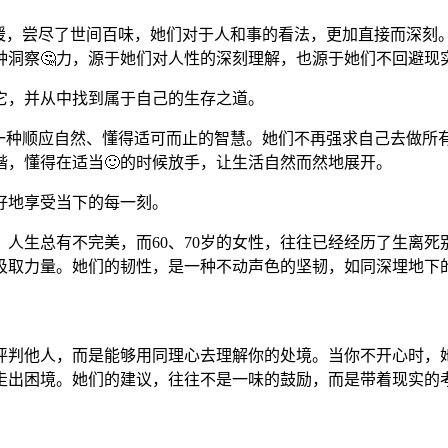
冷暖，尝尽了世间百味，她们对于人和事的看法，更加直接而深刻
洞察🤔力，源于她们对人性的深刻理解，也源于她们不回避现实
它，并从中找到属于自己的生存之道。
是一种顺应自然、懂得适可而止的智慧。她们不再强求自己去做所
，懂得在适当🙂的时候放手，让生活自然而然地展开。
好地享受当下的每一刻。
。人生总有不完美，而60、70岁的女性，往往已经经历了生离
汲取力量。她们的韧性，是一种不动声色的坚韧，如同深埋地下
评判他人，而是能够用同理心去理解你的处境。当你不开心时，她
走出困境。她们的建议，往往不是一味的鼓励，而是带着现实的