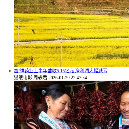
富!祥药业上半年营收5.15亿元 净利润大幅减亏
猫眼电影
周轶君
2026-01-29 22:47:34