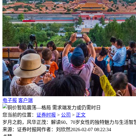
电子报
客户端
您当前的位置：
证券时报
>
公司
>
正文
岁月之韵，风华正茂：解读60、70岁女性的独特魅力与生活智
来源：证券时报网
作者：刘欣然
2026-02-07 08:22:34