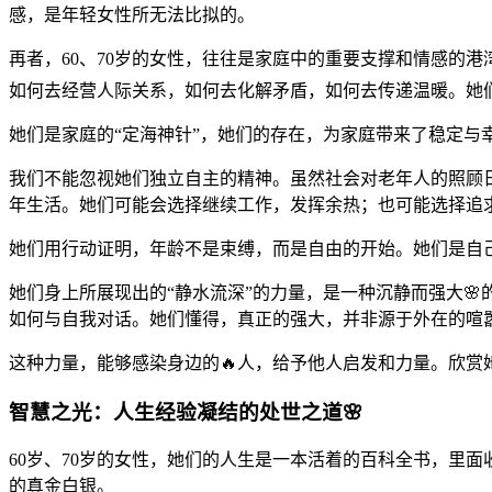
感，是年轻女性所无法比拟的。
再者，60、70岁的女性，往往是家庭中的重要支撑和情感的
如何去经营人际关系，如何去化解矛盾，如何去传递温暖。她
她们是家庭的“定海神针”，她们的存在，为家庭带来了稳定与
我们不能忽视她们独立自主的精神。虽然社会对老年人的照顾日
年生活。她们可能会选择继续工作，发挥余热；也可能选择追
她们用行动证明，年龄不是束缚，而是自由的开始。她们是自
她们身上所展现出的“静水流深”的力量，是一种沉静而强大
如何与自我对话。她们懂得，真正的强大，并非源于外在的喧
这种力量，能够感染身边的🔥人，给予他人启发和力量。欣赏
智慧之光：人生经验凝结的处世之道🌸
60岁、70岁的女性，她们的人生是一本活着的百科全书，里
的真金白银。