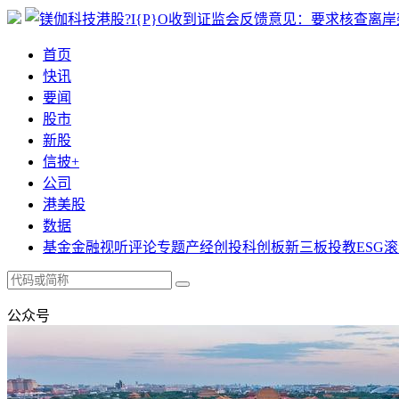
首页
快讯
要闻
股市
新股
信披+
公司
港美股
数据
基金
金融
视听
评论
专题
产经
创投
科创板
新三板
投教
ESG
滚
公众号