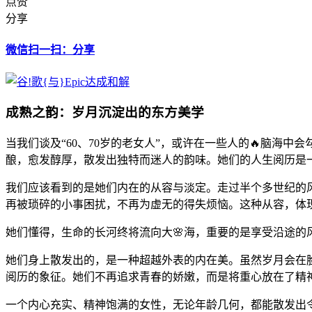
点赞
分享
微信扫一扫：分享
成熟之韵：岁月沉淀出的东方美学
当我们谈及“60、70岁的老女人”，或许在一些人的🔥脑
酿，愈发醇厚，散发出独特而迷人的韵味。她们的人生阅历是
我们应该看到的是她们内在的从容与淡定。走过半个多世纪的
再被琐碎的小事困扰，不再为虚无的得失烦恼。这种从容，体
她们懂得，生命的长河终将流向大🌸海，重要的是享受沿途的
她们身上散发出的，是一种超越外表的内在美。虽然岁月会在
阅历的象征。她们不再追求青春的娇嫩，而是将重心放在了精
一个内心充实、精神饱满的女性，无论年龄几何，都能散发出