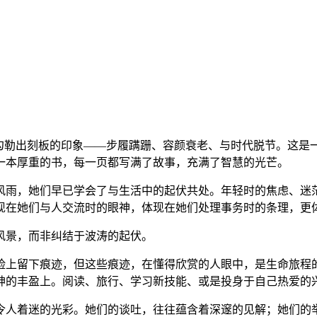
海中会勾勒出刻板的印象——步履蹒跚、容颜衰老、与时代脱节。这
一本厚重的书，每一页都写满了故事，充满了智慧的光芒。
风雨，她们早已学会了与生活中的起伏共处。年轻时的焦虑、迷茫
现在她们与人交流时的眼神，体现在她们处理事务时的条理，更
风景，而非纠结于波涛的起伏。
脸上留下痕迹，但这些痕迹，在懂得欣赏的人眼中，是生命旅程
神的丰盈上。阅读、旅行、学习新技能、或是投身于自己热爱的
令人着迷的光彩。她们的谈吐，往往蕴含着深邃的见解；她们的举