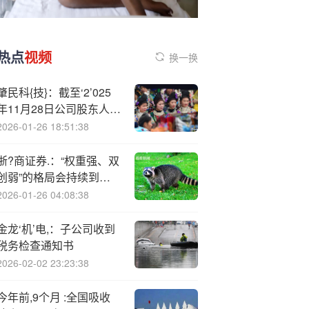
热点
视频
换一换
肇民科{技}：截至‘2’025
年11月28日公司股东人数
为23435户
2026-01-26 18:51:38
浙?商证券.：“权重强、双
创弱”的格局会持续到何
时？
2026-01-26 04:08:38
金龙‘机’电,：子公司收到
税务检查通知书
2026-02-02 23:23:38
今年前,9个月 :全国吸收