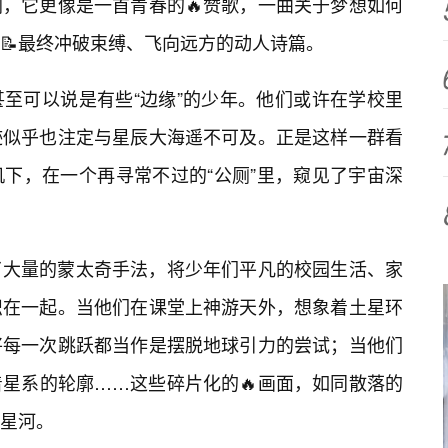
剧，它更像是一首青春的🔥赞歌，一曲关于梦想如何
并📝最终冲破束缚、飞向远方的动人诗篇。
至可以说是有些“边缘”的少年。他们或许在学校里
迹似乎也注定与星辰大海遥不可及。正是这样一群看
下，在一个再寻常不过的“公厕”里，窥见了宇宙深
了大量的蒙太奇手法，将少年们平凡的校园生活、家
织在一起。当他们在课堂上神游天外，想象着土星环
将每一次跳跃都当作是摆脱地球引力的尝试；当他们
星系的轮廓……这些碎片化的🔥画面，如同散落的
星河。