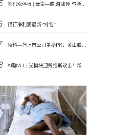
解码涨停板 | 云南—旅.游涨停 与浙江人形机器人创新中心签署协议
银行净利润最新?排名‘’
原料—药上市公司董秘PK：黄山胶囊张文政成行业“劳模” 年接待投资者520次排名第一
AI聊:A;I｜光模块迎戴维斯双击！新易盛市值首超2000亿元，高“光”159363创上市新高