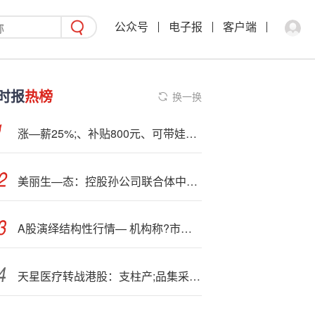
公众号
电子报
客户端
时报
热榜
换一换
涨—薪25%;、补贴800元、可带娃上班！一企业加班通知走红
美丽生—态：控股孙公司联合体中标23.75亿元城市更新项目
A股演绎结构性行情— 机构称?市场中期运行逻辑未改
天星医疗转战港股：支柱产;品集采后遗症逐步显现 境外依赖与关联交易风险交织