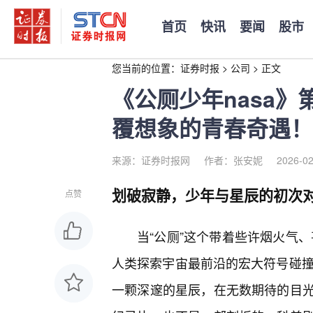
首页
快讯
要闻
股市
您当前的位置：
证券时报
>
公司
>
正文
《公厕少年nasa
覆想象的青春奇遇！
来源：证券时报网
作者：张安妮
2026-02
划破寂静，少年与星辰的初次
点赞
当“公厕”这个带着些许烟火气、
人类探索宇宙最前沿的宏大符号碰撞在
一颗深邃的星辰，在无数期待的目