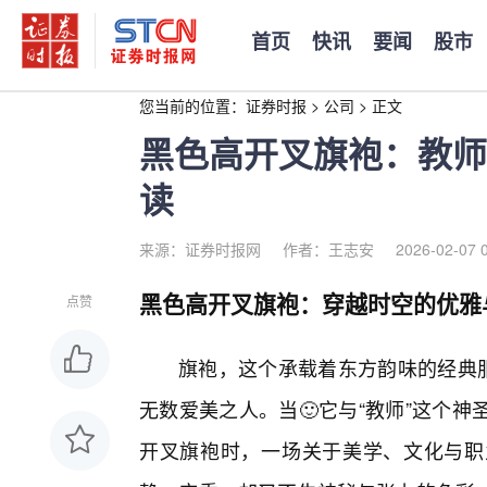
首页
快讯
要闻
股市
您当前的位置：
证券时报
>
公司
>
正文
黑色高开叉旗袍：教师
读
来源：证券时报网
作者：王志安
2026-02-07 
黑色高开叉旗袍：穿越时空的优雅
点赞
旗袍，这个承载着东方韵味的经典
无数爱美之人。当🙂它与“教师”这个
开叉旗袍时，一场关于美学、文化与职