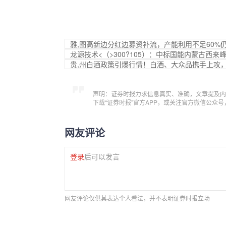
雅,图高新边分红边募资补流，产能利用不足60%
龙源技术<（>300?105）：中标国能内蒙古西来
贵,州白酒政策引爆行情！白酒、大众品携手上攻，食品
声明：证券时报力求信息真实、准确，文章提及内
下载“证券时报”官方APP，或关注官方微信公众
网友评论
登录
后可以发言
网友评论仅供其表达个人看法，并不表明证券时报立场